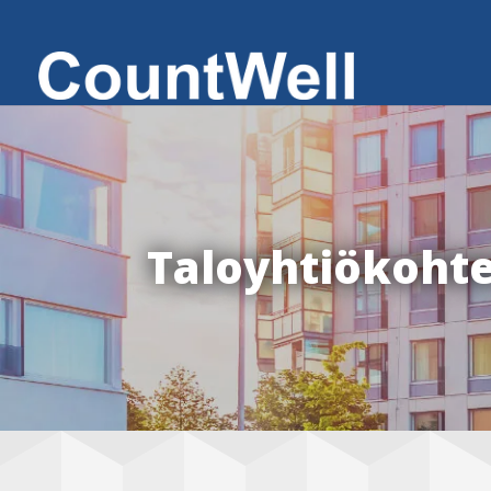
Taloyhtiökoht