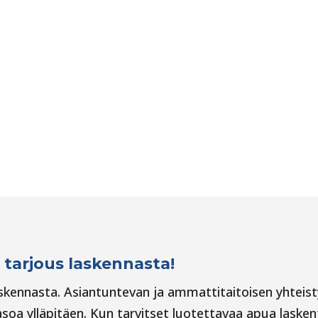
 tarjous laskennasta!
askennasta. Asiantuntevan ja ammattitaitoisen yhtei
asoa ylläpitäen. Kun tarvitset luotettavaa apua laske