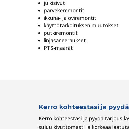
julkisivut
parvekeremontit
ikkuna- ja oviremontit
käyttötarkoituksen muutokset
putkiremontit
linjasaneeraukset
PTS-määrät
Kerro kohteestasi ja pyydä
Kerro kohteestasi ja pyydä tarjous l
sujuu kivuttomasti ja korkeaa laatut