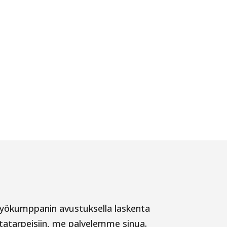
styökumppanin avustuksella laskenta
ntatarpeisiin, me palvelemme sinua.