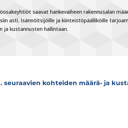
stöosakeyhtiöt saavat hankevaiheen rakennusalan määr
iin asti. Isännöitsijöille ja kiinteistöpäälliköille ta
n ja kustannusten hallintaan.
seuraavien kohteiden määrä- ja kust