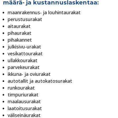
määrä- ja kustannuslaskentaa:
maanrakennus- ja louhintaurakat
perustusurakat
aitaurakat
pihaurakat
pihakannet
julkisivu-urakat
vesikattourakat
ullakkourakat
parvekeurakat
ikkuna- ja oviurakat
autotallit ja autokatosurakat
runkourakat
timpuriurakat
maalausurakat
laatoitusurakat
väliseinäurakat